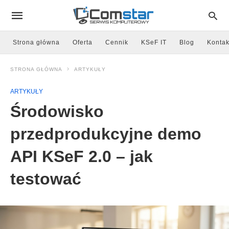
Strona główna
Oferta
Cennik
KSeF IT
Blog
Kontak
STRONA GŁÓWNA
ARTYKUŁY
ARTYKUŁY
Środowisko
przedprodukcyjne demo
API KSeF 2.0 – jak
testować