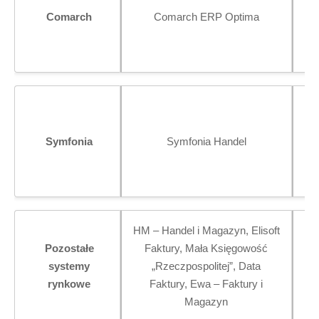
Comarch
Comarch ERP Optima
Symfonia
Symfonia Handel
mo
w
HM – Handel i Magazyn, Elisoft
In
Pozostałe
Faktury, Mała Księgowość
systemy
„Rzeczpospolitej”, Data
ak
rynkowe
Faktury, Ewa – Faktury i
Magazyn