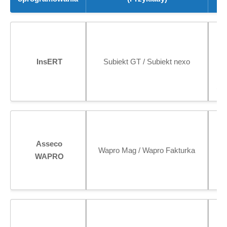
Ins
InsERT
Subiekt GT / Subiekt nexo
Sy
Asseco
Wapro Mag / Wapro Fakturka
WAPRO
op
Pe
p