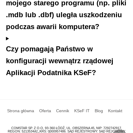
mojego starego programu (np. pliki
.mdb lub .dbf) uległa uszkodzeniu
podczas awarii komputera?
Czy pomagają Państwo w
konfiguracji wewnątrz rządowej
Aplikacji Podatnika KSeF?
Strona główna
Oferta
Cennik
KSeF IT
Blog
Kontakt
COMSTAR SP. Z O.O, 93-360 ŁÓDŹ, UL. OBSZERNA 45, NIP: 7292742917,
REGON: 521353442, KRS: 0000957486. SĄD REJESTROWY: SĄD REJONOWY