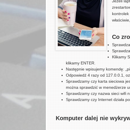
Jeżeli la
zrestarto
kontrolek
właściwie
Co zro
Sprawdzam
Sprawdzam
Klikamy 
klikamy ENTER.
Następnie wpisujemy komendę: „p
Odpowiedź 4 razy od 127.0.0.1, oz
Sprawdzamy czy karta sieciowa jes
można sprawdzić w menedżerze u
Sprawdzamy czy nazwa sieci wifi ni
Sprawdzamy czy Internet działa p
Komputer dalej nie wykryw