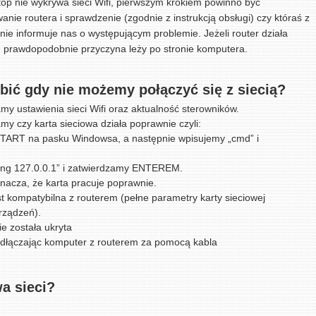
ptop nie wykrywa sieci Wifi, pierwszym krokiem powinno być
wanie routera i sprawdzenie (zgodnie z instrukcją obsługi) czy któraś z
 nie informuje nas o występującym problemie. Jeżeli router działa
, prawdopodobnie przyczyna leży po stronie komputera.
bić gdy nie możemy połączyć się z siecią?
y ustawienia sieci Wifi oraz aktualność sterowników.
y czy karta sieciowa działa poprawnie czyli:
START na pasku Windowsa, a następnie wpisujemy „cmd” i
ing 127.0.0.1” i zatwierdzamy ENTEREM.
nacza, że karta pracuje poprawnie.
t kompatybilna z routerem (pełne parametry karty sieciowej
rządzeń).
e została ukryta
odłączając komputer z routerem za pomocą kabla
a sieci?