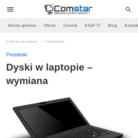
Strona główna
Oferta
Cennik
KSeF IT
Blog
Kontak
STRONA GŁÓWNA
PORADNIKI
Poradniki
Dyski w laptopie –
wymiana