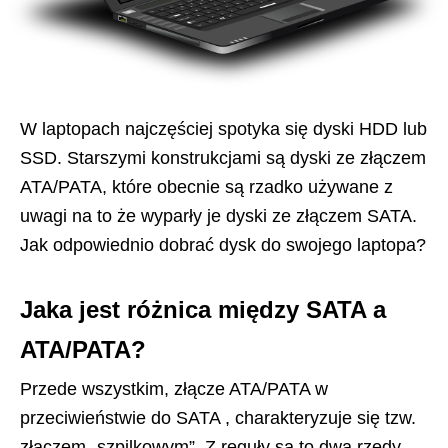
W laptopach najczęściej spotyka się dyski HDD lub
SSD. Starszymi konstrukcjami są dyski ze złączem
ATA/PATA, które obecnie są rzadko używane z
uwagi na to że wyparły je dyski ze złączem SATA.
Jak odpowiednio dobrać dysk do swojego laptopa?
Jaka jest różnica między SATA a
ATA/PATA?
Przede wszystkim, złącze ATA/PATA w
przeciwieństwie do SATA , charakteryzuje się tzw.
złączem „szpilkowym”. Z reguły są to dwa rzędy