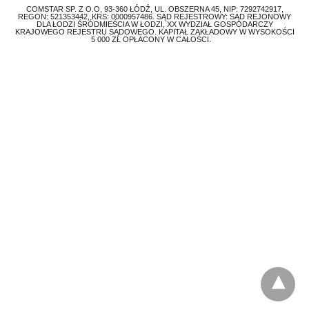
COMSTAR SP. Z O.O, 93-360 ŁÓDŹ, UL. OBSZERNA 45, NIP: 7292742917,
REGON: 521353442, KRS: 0000957486. SĄD REJESTROWY: SĄD REJONOWY
DLA ŁODZI ŚRÓDMIEŚCIA W ŁODZI, XX WYDZIAŁ GOSPODARCZY
KRAJOWEGO REJESTRU SĄDOWEGO. KAPITAŁ ZAKŁADOWY W WYSOKOŚCI
5 000 ZŁ OPŁACONY W CAŁOŚCI.